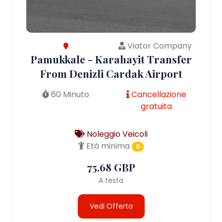
Viator Company
Pamukkale - Karahayit Transfer
From Denizli Cardak Airport
60 Minuto
Cancellazione
gratuita
Noleggio Veicoli
Età minima
0
75.68 GBP
A testa
Vedi Offerta