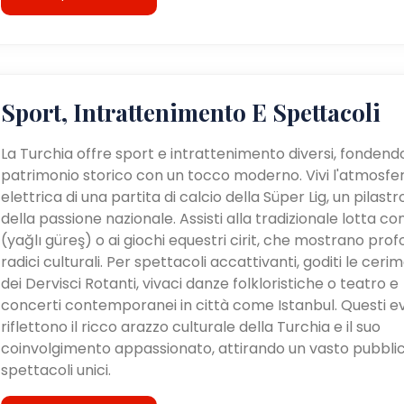
Sport, Intrattenimento E Spettacoli
La Turchia offre sport e intrattenimento diversi, fondendo
patrimonio storico con un tocco moderno. Vivi l'atmosfe
elettrica di una partita di calcio della Süper Lig, un pilastr
della passione nazionale. Assisti alla tradizionale lotta con 
(yağlı güreş) o ai giochi equestri cirit, che mostrano pro
radici culturali. Per spettacoli accattivanti, goditi le ceri
dei Dervisci Rotanti, vivaci danze folkloristiche o teatro e
concerti contemporanei in città come Istanbul. Questi e
riflettono il ricco arazzo culturale della Turchia e il suo
coinvolgimento appassionato, attirando un vasto pubblic
spettacoli unici.