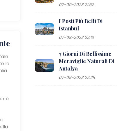
07-09-2023 21:52
I Posti Più Belli Di
Istanbul
07-09-2023 22:13
nte
7 Giorni Di Bellissime
tale
Meraviglie Naturali Di
re la
Antalya
olia
07-09-2023 22:28
er è
ca
ella