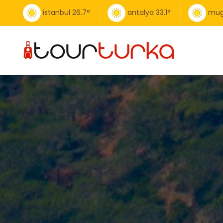
istanbul
26.7
°
antalya
33.1
°
mug