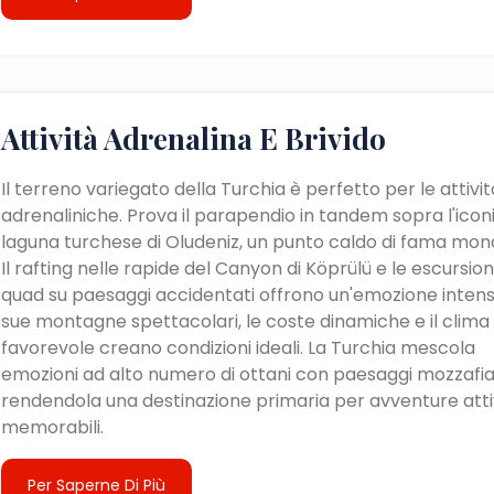
Attività Adrenalina E Brivido
Il terreno variegato della Turchia è perfetto per le attivit
adrenaliniche. Prova il parapendio in tandem sopra l'icon
laguna turchese di Oludeniz, un punto caldo di fama mond
Il rafting nelle rapide del Canyon di Köprülü e le escursioni
quad su paesaggi accidentati offrono un'emozione intens
sue montagne spettacolari, le coste dinamiche e il clima
favorevole creano condizioni ideali. La Turchia mescola
emozioni ad alto numero di ottani con paesaggi mozzafia
rendendola una destinazione primaria per avventure atti
memorabili.
Per Saperne Di Più