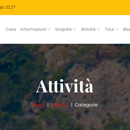
la
32.2
°
Casa
Informazioni
Scoprire
Attività
Tour
Bl
Attività
Casa
Attività
Categorie