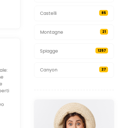
Castelli
85
Montagne
21
Spiagge
1257
Canyon
ale:
27
ne
e
perti
vo