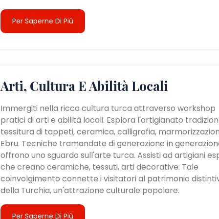
Per Saperne Di Più
Arti, Cultura E Abilità Locali
Immergiti nella ricca cultura turca attraverso workshop
pratici di arti e abilità locali. Esplora l'artigianato tradizion
tessitura di tappeti, ceramica, calligrafia, marmorizzazio
Ebru. Tecniche tramandate di generazione in generazion
offrono uno sguardo sull'arte turca. Assisti ad artigiani es
che creano ceramiche, tessuti, arti decorative. Tale
coinvolgimento connette i visitatori al patrimonio distinti
della Turchia, un'attrazione culturale popolare.
Per Saperne Di Più