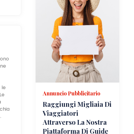
ssono
one
 le
Annuncio Pubblicitario
Le
a
Raggiungi Migliaia Di
rchia
Viaggiatori
.
Attraverso La Nostra
Piattaforma Di Guide