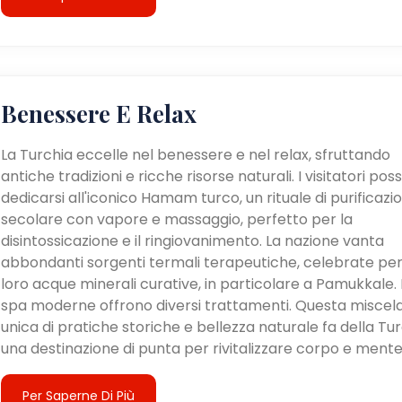
Benessere E Relax
La Turchia eccelle nel benessere e nel relax, sfruttando
antiche tradizioni e ricche risorse naturali. I visitatori po
dedicarsi all'iconico Hamam turco, un rituale di purificazi
secolare con vapore e massaggio, perfetto per la
disintossicazione e il ringiovanimento. La nazione vanta
abbondanti sorgenti termali terapeutiche, celebrate per
loro acque minerali curative, in particolare a Pamukkale. 
spa moderne offrono diversi trattamenti. Questa miscel
unica di pratiche storiche e bellezza naturale fa della Tu
una destinazione di punta per rivitalizzare corpo e mente
Per Saperne Di Più