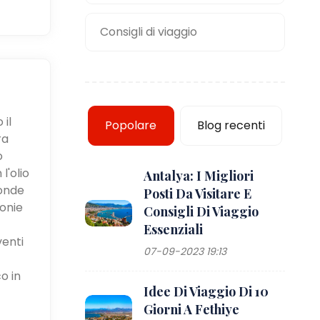
Consigli di viaggio
 il
Popolare
Blog recenti
ra
o
l'olio
Antalya: I Migliori
fonde
Posti Da Visitare E
monie
Consigli Di Viaggio
Essenziali
venti
07-09-2023 19:13
o in
Idee Di Viaggio Di 10
Giorni A Fethiye