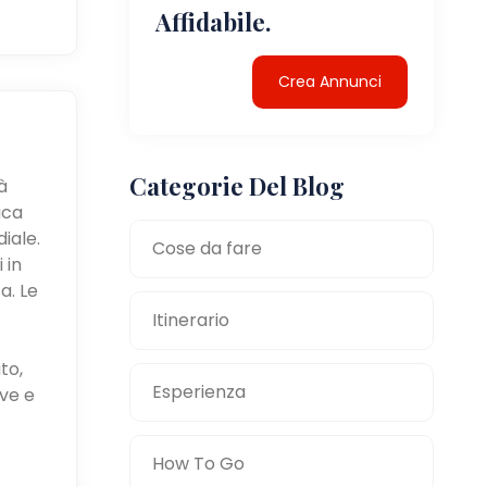
Affidabile.
Crea Annunci
Categorie Del Blog
à
ica
iale.
Cose da fare
 in
a. Le
Itinerario
to,
Esperienza
ve e
How To Go