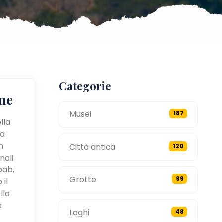
Categorie
ne
Musei
187
lla
 a
n
Città antica
120
nali
bab,
Grotte
99
 il
llo
a
Laghi
48