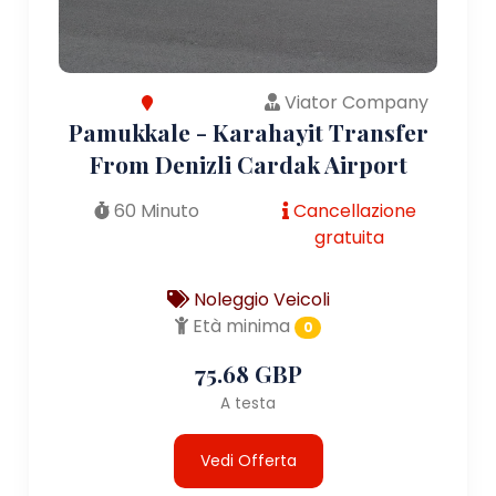
Viator Company
Pamukkale - Karahayit Transfer
From Denizli Cardak Airport
60 Minuto
Cancellazione
gratuita
Noleggio Veicoli
Età minima
0
75.68 GBP
A testa
Vedi Offerta