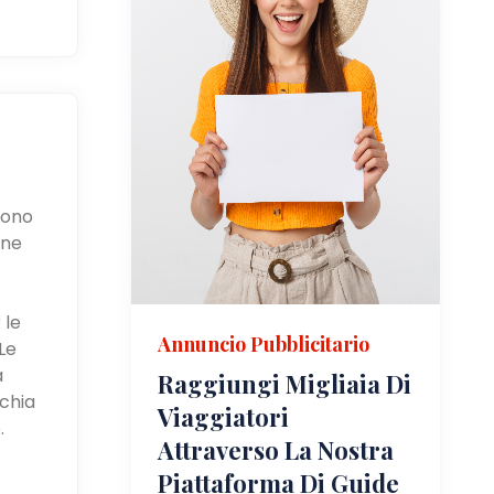
ssono
one
 le
Annuncio Pubblicitario
Le
a
Raggiungi Migliaia Di
rchia
Viaggiatori
.
Attraverso La Nostra
Piattaforma Di Guide