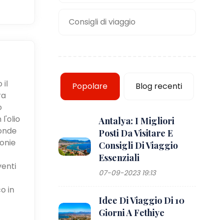
Consigli di viaggio
 il
Popolare
Blog recenti
ra
o
l'olio
Antalya: I Migliori
fonde
Posti Da Visitare E
monie
Consigli Di Viaggio
Essenziali
venti
07-09-2023 19:13
o in
Idee Di Viaggio Di 10
Giorni A Fethiye