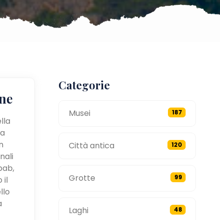
Categorie
ne
Musei
187
lla
 a
n
Città antica
120
nali
bab,
Grotte
99
 il
llo
a
Laghi
48