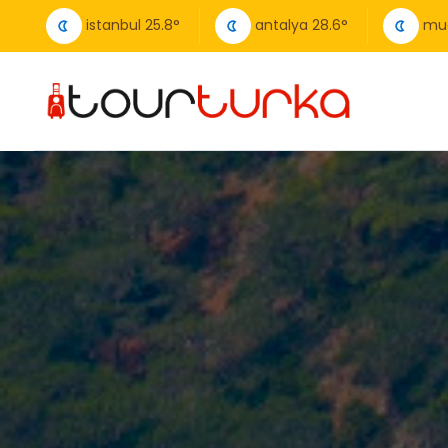
istanbul
25.8
°
antalya
28.6
°
mu