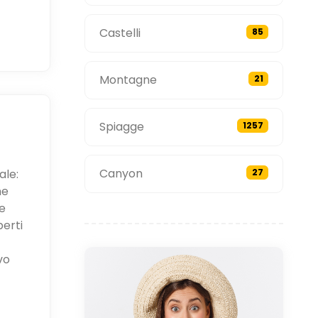
Castelli
85
Montagne
21
Spiagge
1257
Canyon
ale:
27
ne
e
perti
vo