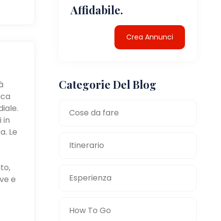
Affidabile.
Crea Annunci
Categorie Del Blog
à
ica
iale.
Cose da fare
 in
a. Le
Itinerario
to,
Esperienza
ve e
How To Go