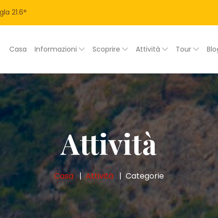
gla
21.6
°
Casa
Informazioni
Scoprire
Attività
Tour
Bl
Attività
Casa
Attività
Categorie