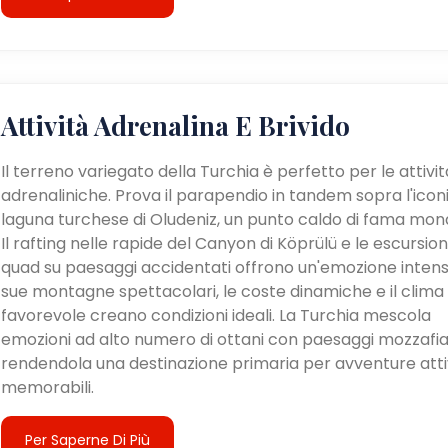
Attività Adrenalina E Brivido
Il terreno variegato della Turchia è perfetto per le attivit
adrenaliniche. Prova il parapendio in tandem sopra l'icon
laguna turchese di Oludeniz, un punto caldo di fama mond
Il rafting nelle rapide del Canyon di Köprülü e le escursioni
quad su paesaggi accidentati offrono un'emozione intens
sue montagne spettacolari, le coste dinamiche e il clima
favorevole creano condizioni ideali. La Turchia mescola
emozioni ad alto numero di ottani con paesaggi mozzafia
rendendola una destinazione primaria per avventure atti
memorabili.
Per Saperne Di Più