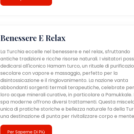
Benessere E Relax
La Turchia eccelle nel benessere e nel relax, sfruttando
antiche tradizioni e ricche risorse naturali. I visitatori po
dedicarsi all'iconico Hamam turco, un rituale di purificazi
secolare con vapore e massaggio, perfetto per la
disintossicazione e il ringiovanimento. La nazione vanta
abbondanti sorgenti termali terapeutiche, celebrate per
loro acque minerali curative, in particolare a Pamukkale. 
spa moderne offrono diversi trattamenti. Questa miscel
unica di pratiche storiche e bellezza naturale fa della Tu
una destinazione di punta per rivitalizzare corpo e mente
Per Saperne Di Più