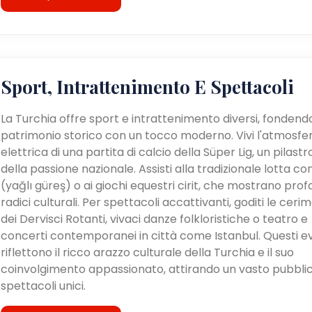
Sport, Intrattenimento E Spettacoli
La Turchia offre sport e intrattenimento diversi, fondendo
patrimonio storico con un tocco moderno. Vivi l'atmosfe
elettrica di una partita di calcio della Süper Lig, un pilastr
della passione nazionale. Assisti alla tradizionale lotta con 
(yağlı güreş) o ai giochi equestri cirit, che mostrano pro
radici culturali. Per spettacoli accattivanti, goditi le ceri
dei Dervisci Rotanti, vivaci danze folkloristiche o teatro e
concerti contemporanei in città come Istanbul. Questi e
riflettono il ricco arazzo culturale della Turchia e il suo
coinvolgimento appassionato, attirando un vasto pubblic
spettacoli unici.