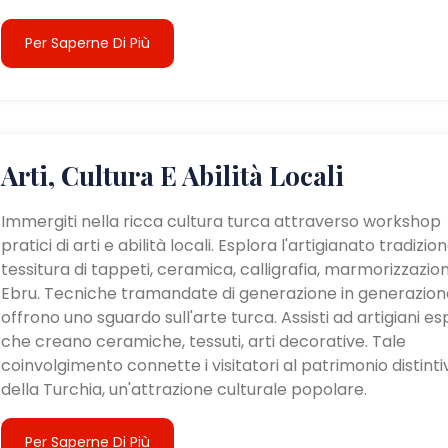
Per Saperne Di Più
Arti, Cultura E Abilità Locali
Immergiti nella ricca cultura turca attraverso workshop
pratici di arti e abilità locali. Esplora l'artigianato tradizion
tessitura di tappeti, ceramica, calligrafia, marmorizzazio
Ebru. Tecniche tramandate di generazione in generazion
offrono uno sguardo sull'arte turca. Assisti ad artigiani es
che creano ceramiche, tessuti, arti decorative. Tale
coinvolgimento connette i visitatori al patrimonio distinti
della Turchia, un'attrazione culturale popolare.
Per Saperne Di Più