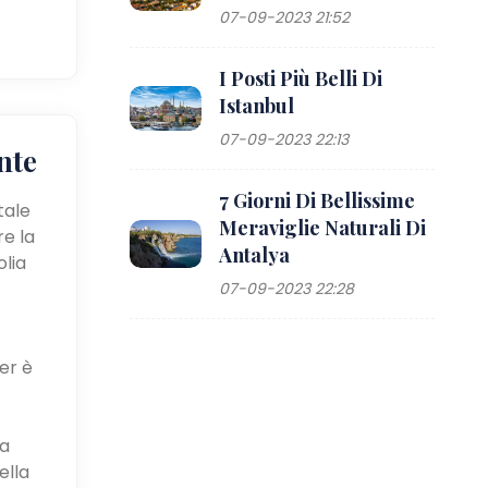
07-09-2023 21:52
I Posti Più Belli Di
Istanbul
07-09-2023 22:13
nte
7 Giorni Di Bellissime
tale
Meraviglie Naturali Di
re la
Antalya
olia
07-09-2023 22:28
er è
ca
ella