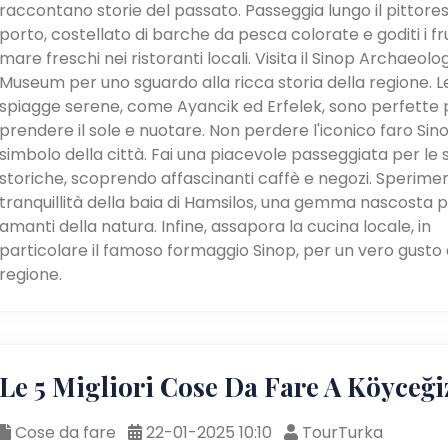
raccontano storie del passato. Passeggia lungo il pittore
porto, costellato di barche da pesca colorate e goditi i fru
mare freschi nei ristoranti locali. Visita il Sinop Archaeolo
Museum per uno sguardo alla ricca storia della regione. L
spiagge serene, come Ayancik ed Erfelek, sono perfette 
prendere il sole e nuotare. Non perdere l'iconico faro Sino
simbolo della città. Fai una piacevole passeggiata per le 
storiche, scoprendo affascinanti caffè e negozi. Sperimen
tranquillità della baia di Hamsilos, una gemma nascosta pe
amanti della natura. Infine, assapora la cucina locale, in
particolare il famoso formaggio Sinop, per un vero gusto 
regione.
Le 5 Migliori Cose Da Fare A Köyceği
Cose da fare
22-01-2025 10:10
TourTurka