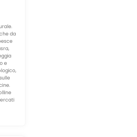
urale.
rche da
pesce
asra,
eggia
no e
logico,
sulle
cine.
olline
ercati