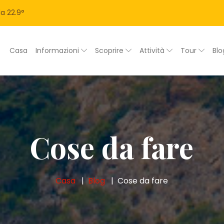
la
22.9
°
Casa
Informazioni
Scoprire
Attività
Tour
Bl
Cose da fare
Casa
Blog
Cose da fare