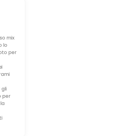
oso mix
o lo
noto per
ai
rami
gli
o per
la
ti