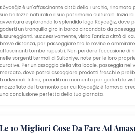
Köyceğiz è un'affascinante città della Turchia, rinomata p
sue bellezze naturali e il suo patrimonio culturale. Inizia la
avventura esplorando lo splendido lago Köyceğiz, dove p
goderti un tranquillo giro in barca circondato da paesagg
lussureggianti. Successivamente, visita l'antica città di Ka
breve distanza, per passeggiare tra le rovine e ammirare
affascinanti tombe rupestri. Non perdere l'occasione di ri
nelle sorgenti termali di Sultaniye, note per le loro propri
curative. Per un assaggio della vita locale, passeggia nel 
mercato, dove potrai assaggiare prodotti freschi e preli
tradizionali. Infine, prenditi un momento per goderti le vis
mozzafiato del tramonto per cui Köyceğiz è famosa, cre
una conclusione perfetta della tua giornata.
Le 10 Migliori Cose Da Fare Ad Amas