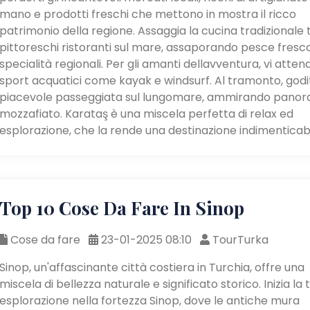
mano e prodotti freschi che mettono in mostra il ricco
patrimonio della regione. Assaggia la cucina tradizionale 
pittoreschi ristoranti sul mare, assaporando pesce fresc
specialità regionali. Per gli amanti dellavventura, vi atte
sport acquatici come kayak e windsurf. Al tramonto, godi
piacevole passeggiata sul lungomare, ammirando panor
mozzafiato. Karataş è una miscela perfetta di relax ed
esplorazione, che la rende una destinazione indimenticabi
Top 10 Cose Da Fare In Sinop
Cose da fare
23-01-2025 08:10
TourTurka
Sinop, un'affascinante città costiera in Turchia, offre una
miscela di bellezza naturale e significato storico. Inizia la 
esplorazione nella fortezza Sinop, dove le antiche mura