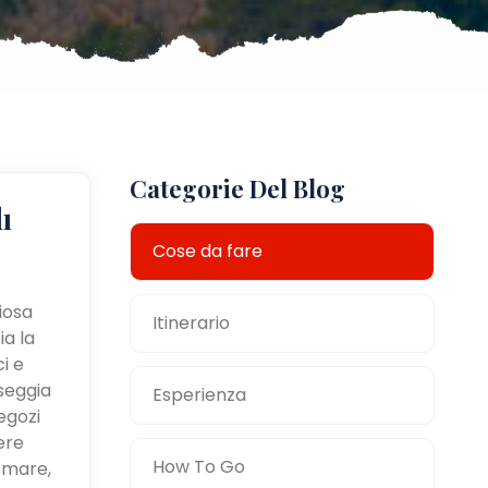
Categorie Del Blog
ı
Cose da fare
ziosa
Itinerario
ia la
i e
sseggia
Esperienza
egozi
ere
How To Go
omare,