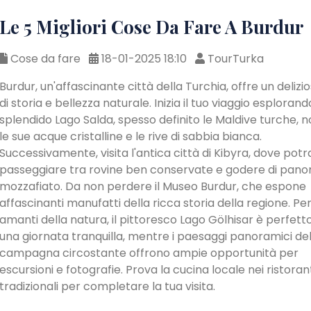
Le 5 Migliori Cose Da Fare A Burdur
Cose da fare
18-01-2025 18:10
TourTurka
Burdur, un'affascinante città della Turchia, offre un delizi
di storia e bellezza naturale. Inizia il tuo viaggio esplorand
splendido Lago Salda, spesso definito le Maldive turche, 
le sue acque cristalline e le rive di sabbia bianca.
Successivamente, visita l'antica città di Kibyra, dove potr
passeggiare tra rovine ben conservate e godere di pano
mozzafiato. Da non perdere il Museo Burdur, che espone
affascinanti manufatti della ricca storia della regione. Per 
amanti della natura, il pittoresco Lago Gölhisar è perfett
una giornata tranquilla, mentre i paesaggi panoramici del
campagna circostante offrono ampie opportunità per
escursioni e fotografie. Prova la cucina locale nei ristoran
tradizionali per completare la tua visita.