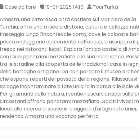
Cose da fare
19-01-2025 14:10
TourTurka
Amasra, una pittoresca città costiera sul Mar Nero della
Turchia, offre una miscela di storia, cultura e bellezza nat
Passeggia lungo l'incantevole porto, dove le colorate ba
pesca ondeggiano dolcemente nell'acqua, e assapora il 
fresco nei ristoranti locali. Esplora l'antico castello di Am
con i suoi panorami mozzafiato e la sua ricca storia. Pass
tra le stradine alla scoperta delle tradizionali case in leg
delle botteghe artigiane. Da non perdere il museo archeo
che espone reperti del passato della regione. Rilassatevi 
spiagge incontaminate o fate un giro in barca alle isole vi
Per gli amanti della natura, i sentieri escursionistici sulle c
circostanti offrono panorami mozzafiato. Goditi i vivaci m
locali alla ricerca di souvenir e oggetti d'artigianato unici,
rendendo Amasra una vacanza perfetta.