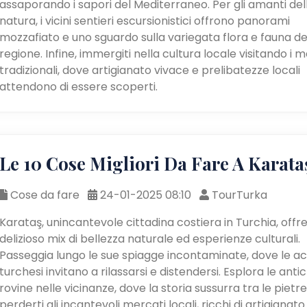
assaporando i sapori del Mediterraneo. Per gli amanti del
natura, i vicini sentieri escursionistici offrono panorami
mozzafiato e uno sguardo sulla variegata flora e fauna de
regione. Infine, immergiti nella cultura locale visitando i 
tradizionali, dove artigianato vivace e prelibatezze locali
attendono di essere scoperti.
Le 10 Cose Migliori Da Fare A Karata
Cose da fare
24-01-2025 08:10
TourTurka
Karataş, unincantevole cittadina costiera in Turchia, offr
delizioso mix di bellezza naturale ed esperienze culturali.
Passeggia lungo le sue spiagge incontaminate, dove le a
turchesi invitano a rilassarsi e distendersi. Esplora le anti
rovine nelle vicinanze, dove la storia sussurra tra le pietr
perderti gli incantevoli mercati locali, ricchi di artigianato