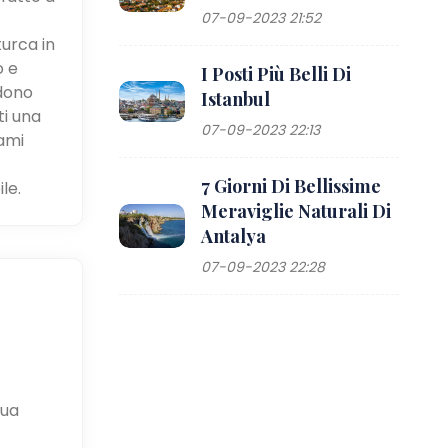
07-09-2023 21:52
turca in
o e
I Posti Più Belli Di
ndono
Istanbul
ti una
07-09-2023 22:13
ami
7 Giorni Di Bellissime
le.
Meraviglie Naturali Di
Antalya
07-09-2023 22:28
tua