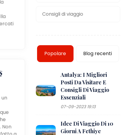
la
Consigli di viaggio
lla
mercati
Popolare
Blog recenti
ş
Antalya: I Migliori
Posti Da Visitare E
Consigli Di Viaggio
Essenziali
e un
07-09-2023 19:13
cque
che
Idee Di Viaggio Di 10
e. Non
Giorni A Fethiye
 fatto a