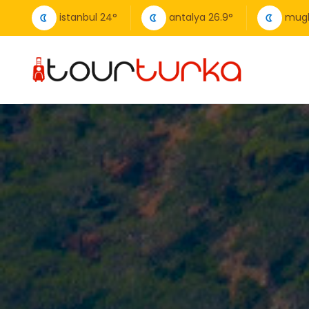
istanbul
24
°
antalya
26.9
°
mug