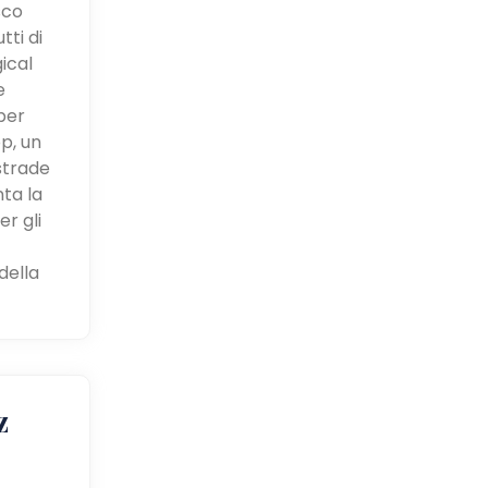
sco
tti di
gical
e
per
p, un
strade
ta la
r gli
della
z