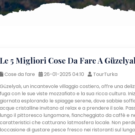
Le 5 Migliori Cose Da Fare A Güzelyal
Cose da fare
26-01-2025 04:10
TourTurka
Güzelyalı, un incantevole villaggio costiero, offre una deli
fuga con le sue viste mozzafiato e la sua ricca cultura. Iniz
giornata esplorando le spiagge serene, dove sabbie soffic
acque cristalline invitano al relax e a prendere il sole. Pa
lungo il pittoresco lungomare, fiancheggiato da caffè e n
caratteristici che catturano latmosfera locale. Non perd
loccasione di gustare pesce fresco nei ristoranti sul lung