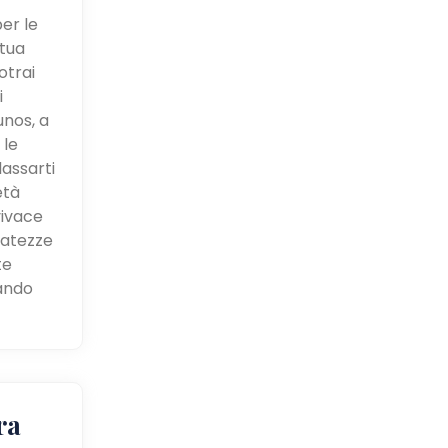
er le
 tua
otrai
i
unos, a
 le
lassarti
età
vivace
batezze
te
ando
ra