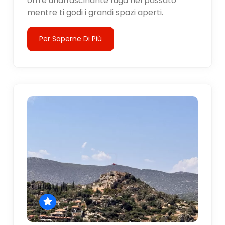
offre unaffascinante fuga nel passato
mentre ti godi i grandi spazi aperti.
Per Saperne Di Più