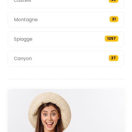
Castelli
Montagne
21
Spiagge
1257
Canyon
27