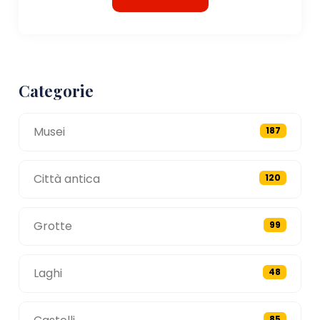
Categorie
Musei
187
Città antica
120
Grotte
99
Laghi
48
85