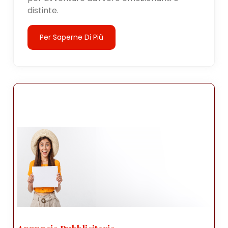
distinte.
Per Saperne Di Più