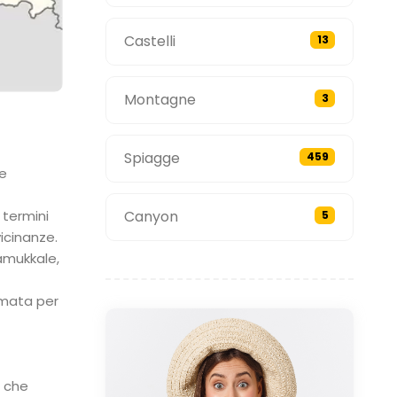
Castelli
13
Montagne
3
Spiagge
459
 e
 termini
Canyon
5
vicinanze.
Pamukkale,
omata per
i che