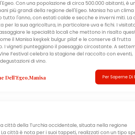
l'Egeo. Con una popolazione di circa 500.000 abitanti, è u
bani più grandi della regione dell'Egeo. Manisa ha un clima
tutto l'anno, con estati calde e secche e inverni miti. La 
 per la sua agricoltura, in particolare uva e fichi. I visitato
ssaggiare le specialità locali che mettono in risalto ques
come il Manisa keşkek bulgur pilaf e le conserve di frutta
 I vigneti punteggiano il paesaggio circostante. A sette
 Vine Festival celebra la stagione del raccolto con eventi,
degustazioni di vino.
Per Saperne Di 
e Dell'Egeo,Manisa
a città della Turchia occidentale, situata nella regione
 La città è nota per i suoi tappeti, realizzati con un tipo sp