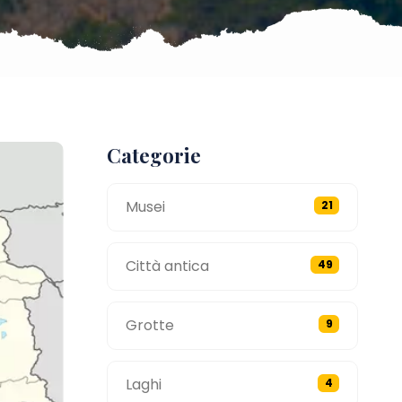
Categorie
Musei
21
Città antica
49
Grotte
9
Laghi
4