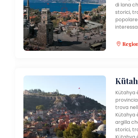
di lana c
storici, t
popolare 
interessat
Region
Kütah
Kütahya è
provincia
trova nel
Kütahya è
argilla ch
storici, t
Kütahya è