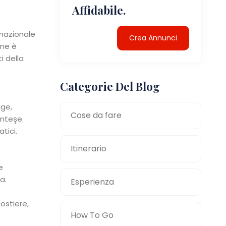
Affidabile.
rnazionale
Crea Annunci
one è
i della
Categorie Del Blog
gge,
Cose da fare
enteşe.
tici.
Itinerario
e
a.
Esperienza
ostiere,
How To Go