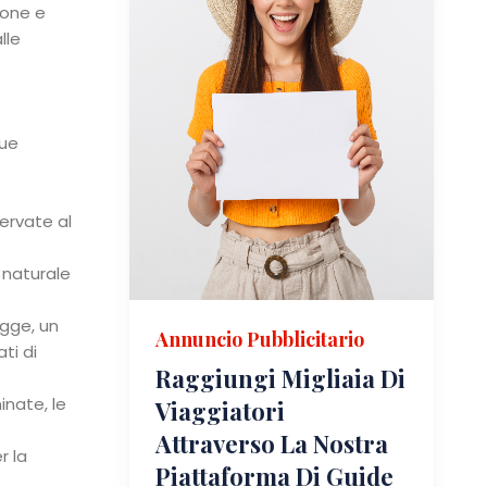
tone e
lle
que
servate al
 naturale
agge, un
Annuncio Pubblicitario
ti di
Raggiungi Migliaia Di
inate, le
Viaggiatori
Attraverso La Nostra
r la
Piattaforma Di Guide