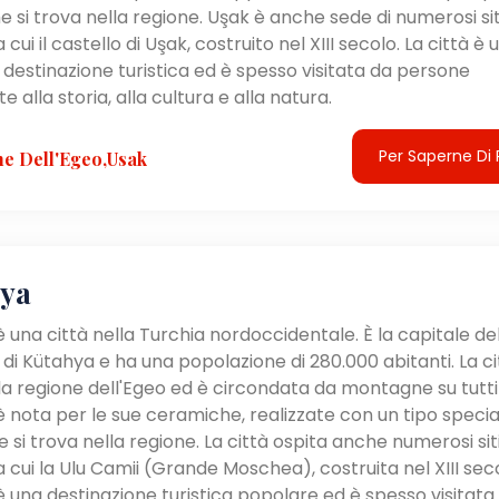
he si trova nella regione. Uşak è anche sede di numerosi sit
ra cui il castello di Uşak, costruito nel XIII secolo. La città è 
destinazione turistica ed è spesso visitata da persone
e alla storia, alla cultura e alla natura.
Per Saperne Di 
e Dell'Egeo,Usak
ya
 una città nella Turchia nordoccidentale. È la capitale de
 di Kütahya e ha una popolazione di 280.000 abitanti. La cit
la regione dell'Egeo ed è circondata da montagne su tutti i 
 nota per le sue ceramiche, realizzate con un tipo specia
e si trova nella regione. La città ospita anche numerosi sit
ra cui la Ulu Camii (Grande Moschea), costruita nel XIII sec
 una destinazione turistica popolare ed è spesso visitata