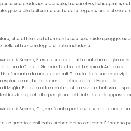
per la sua produzione agricola, tra cui olive, fichi, agrumi, co
grazie alla bellissima costa della regione, ai siti storici e a
are, che attira i visitatori con le sue splendide spiagge, ac
une delle attrazioni degne di nota includono:
provincia di Smirne, Efeso è una delle città antiche meglio con
ioteca di Celso, il Grande Teatro e il Tempio di Artemide.
vertino formate da acque termali, Pamukkale è una meraviglia
na esplorare anche l'adiacente antica città di Hierapolis.
a di Muğla, Bodrum offre un'atmosfera vivace, bellissime spi
estinazione preferita per gli amanti del sole e gli appassiona
ovincia di Smirne, Çeşme è nota per le sue spiagge incontam
ia ha un grande significato archeologico e storico. È famoso pe