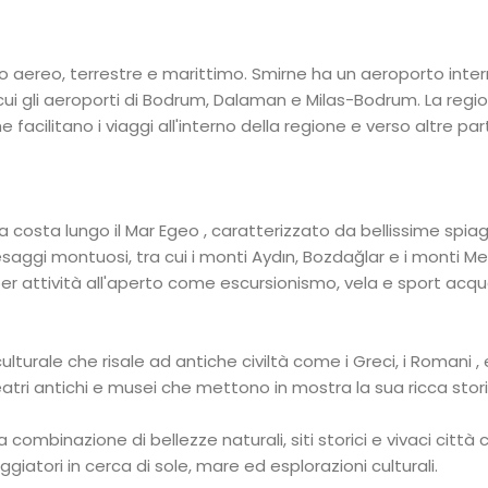
o aereo, terrestre e marittimo. Smirne ha un aeroporto inte
a cui gli aeroporti di Bodrum, Dalaman e Milas-Bodrum. La regi
 facilitano i viaggi all'interno della regione e verso altre part
 costa lungo il Mar Egeo , caratterizzato da bellissime spia
esaggi montuosi, tra cui i monti Aydın, Bozdağlar e i monti M
er attività all'aperto come escursionismo, vela e sport acqua
lturale che risale ad antiche civiltà come i Greci, i Romani , 
 teatri antichi e musei che mettono in mostra la sua ricca stori
ombinazione di bellezze naturali, siti storici e vivaci città c
iatori in cerca di sole, mare ed esplorazioni culturali.