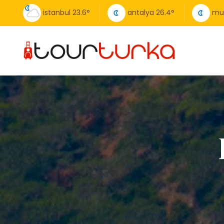
istanbul
23.6
°
antalya
26.4
°
mu