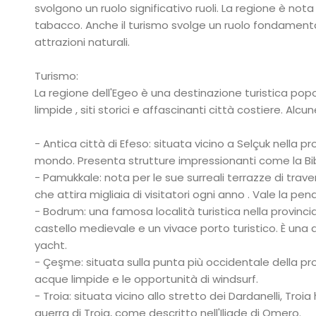
svolgono un ruolo significativo ruoli. La regione è nota 
tabacco. Anche il turismo svolge un ruolo fondamentale, 
attrazioni naturali.
Turismo:
La regione dell'Egeo è una destinazione turistica popol
limpide , siti storici e affascinanti città costiere. Alc
- Antica città di Efeso: situata vicino a Selçuk nella 
mondo. Presenta strutture impressionanti come la Bibl
- Pamukkale: nota per le sue surreali terrazze di tra
che attira migliaia di visitatori ogni anno . Vale la pe
- Bodrum: una famosa località turistica nella provinci
castello medievale e un vivace porto turistico. È una d
yacht.
- Çeşme: situata sulla punta più occidentale della pr
acque limpide e le opportunità di windsurf.
- Troia: situata vicino allo stretto dei Dardanelli, Tro
guerra di Troia, come descritto nell'Iliade di Omero.